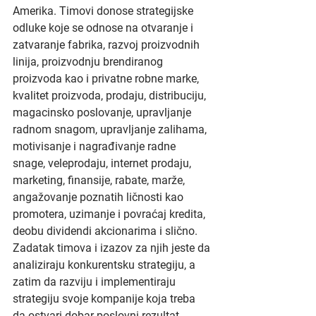
Amerika. Timovi donose strategijske 
odluke koje se odnose na otvaranje i 
zatvaranje fabrika, razvoj proizvodnih 
linija, proizvodnju brendiranog 
proizvoda kao i privatne robne marke, 
kvalitet proizvoda, prodaju, distribuciju, 
magacinsko poslovanje, upravljanje 
radnom snagom, upravljanje zalihama, 
motivisanje i nagrađivanje radne 
snage, veleprodaju, internet prodaju, 
marketing, finansije, rabate, marže, 
angažovanje poznatih ličnosti kao 
promotera, uzimanje i povraćaj kredita, 
deobu dividendi akcionarima i slično. 
Zadatak timova i izazov za njih jeste da 
analiziraju konkurentsku strategiju, a 
zatim da razviju i implementiraju 
strategiju svoje kompanije koja treba 
da ostvari dobar poslovni rezultat, 