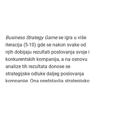
Business Strategy Game
 se igra u više 
iteracija (5-10) gde se nakon svake od 
njih dobijaju rezultati poslovanja svoje i 
konkurentskih kompanija, a na osnovu 
analize tih rezultata donose se 
strategijske odluke daljeg poslovanja 
kompanije. Ona predstavlja strategijsko 
upravljanje multinacionalnom 
kompanijom na svetskom nivou i kao 
takva treba da se posmatra i koristi.
Umesto zaključka - poziv na 
akciju!