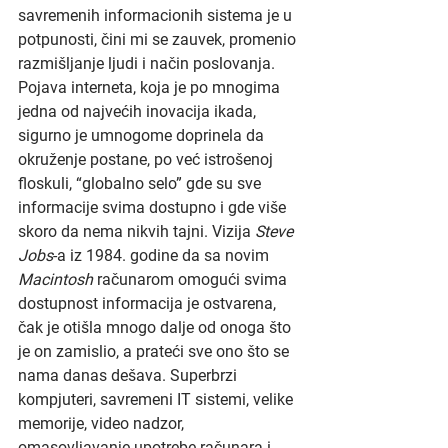
savremenih informacionih sistema je u 
potpunosti, čini mi se zauvek, promenio 
razmišljanje ljudi i način poslovanja. 
Pojava interneta, koja je po mnogima 
jedna od najvećih inovacija ikada, 
sigurno je umnogome doprinela da 
okruženje postane, po već istrošenoj 
floskuli, “globalno selo” gde su sve 
informacije svima dostupno i gde više 
skoro da nema nikvih tajni. Vizija 
Steve 
Jobs
-a iz 1984. godine da sa novim 
Macintosh 
računarom omogući svima 
dostupnost informacija je ostvarena, 
čak je otišla mnogo dalje od onoga što 
je on zamislio, a prateći sve ono što se 
nama danas dešava. Superbrzi 
kompjuteri, savremeni IT sistemi, velike 
memorije, video nadzor, 
omasovljavanje upotrebe računara i 