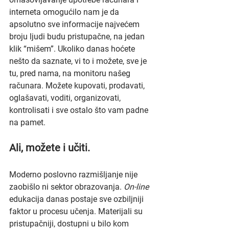
interneta omogućilo nam je da 
apsolutno sve informacije najvećem 
broju ljudi budu pristupačne, na jedan 
klik “mišem”. Ukoliko danas hoćete 
nešto da saznate, vi to i možete, sve je 
tu, pred nama, na monitoru našeg 
računara. Možete kupovati, prodavati, 
oglašavati, voditi, organizovati, 
kontrolisati i sve ostalo što vam padne 
na pamet.
Ali, možete i učiti.
Moderno poslovno razmišljanje nije 
zaobišlo ni sektor obrazovanja. 
On-line
edukacija danas postaje sve ozbiljniji 
faktor u procesu učenja. Materijali su 
pristupačniji, dostupni u bilo kom 