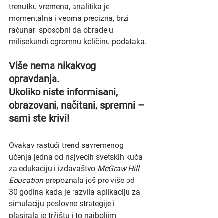
trenutku vremena, analitika je 
momentalna i veoma precizna, brzi 
računari sposobni da obrade u 
milisekundi ogromnu količinu podataka.
Više nema nikakvog 
opravdanja.
Ukoliko niste informisani, 
obrazovani, načitani, spremni – 
sami ste krivi!
Ovakav rastući trend savremenog 
učenja jedna od najvećih svetskih kuća 
za edukaciju i izdavaštvo 
McGraw Hill 
Education
 prepoznala još pre više od 
30 godina kada je razvila aplikaciju za 
simulaciju poslovne strategije i 
plasirala je tržištu i to najboljim 