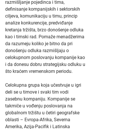
razmišljanje pojedinca i tima, 
definisanje kompanijskih i sektorskih 
ciljeva, komunikaciju u timu, princip 
analize konkurencije, predviđanje 
kretanja tržišta, brzo donošenje odluka 
kao i timski rad. Pomaže menadžerima 
da razumeju koliko je bitno da pri 
donošenju odluka razmišljaju o 
celokupnom poslovanju kompanije kao 
i da donesu dobru strategijsku odluku u 
što kraćem vremenskom periodu.
Celokupna grupa koja učestvuje u igri 
deli se u timove i svaki tim vodi 
zasebnu kompaniju. Kompanije se 
takmiče u vođenju poslovanja na 
globalnom tržištu u četiri geografske 
oblasti – Evropa-Afrika, Severna 
Amerika, Azija-Pacifik i Latinska 