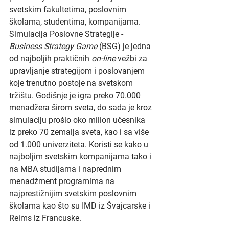
svetskim fakultetima, poslovnim 
školama, studentima, kompanijama. 
Simulacija Poslovne Strategije - 
Business Strategy Game
 (BSG) je jedna 
od najboljih praktičnih 
on-line
 vežbi za 
upravljanje strategijom i poslovanjem 
koje trenutno postoje na svetskom 
tržištu. Godišnje je igra preko 70.000 
menadžera širom sveta, do sada je kroz 
simulaciju prošlo oko milion učesnika 
iz preko 70 zemalja sveta, kao i sa više 
od 1.000 univerziteta. Koristi se kako u 
najboljim svetskim kompanijama tako i 
na MBA studijama i naprednim 
menadžment programima na 
najprestižnijim svetskim poslovnim 
školama kao što su IMD iz Švajcarske i 
Reims iz Francuske.