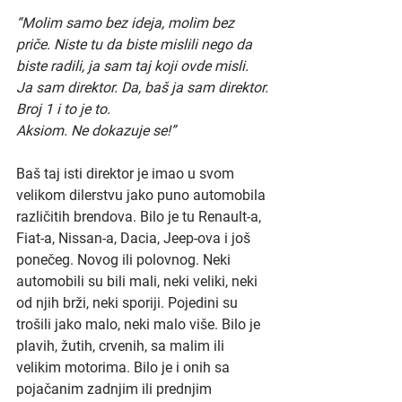
“Molim samo bez ideja, molim bez 
priče. Niste tu da biste mislili nego da 
biste radili, ja sam taj koji ovde misli. 
Ja sam direktor. Da, baš ja sam direktor.
Broj 1 i to je to.
Aksiom. Ne dokazuje se!”
Baš taj isti direktor je imao u svom 
velikom dilerstvu jako puno automobila 
različitih brendova. Bilo je tu Renault-a, 
Fiat-a, Nissan-a, Dacia, Jeep-ova i još 
ponečeg. Novog ili polovnog. Neki 
automobili su bili mali, neki veliki, neki 
od njih brži, neki sporiji. Pojedini su 
trošili jako malo, neki malo više. Bilo je 
plavih, žutih, crvenih, sa malim ili 
velikim motorima. Bilo je i onih sa 
pojačanim zadnjim ili prednjim 