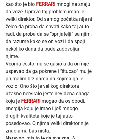
kao što je bio 
FERRARI 
mnogi ne znaju 
da voze. Upravo taj problem imao je i 
veliki direktor. Od samog početka nije ni 
želeo da proba da shvati kako taj auto 
radi, da proba da se “sprijatelji” sa njim, 
da razume kako se on vozi i da spoji 
nekoliko dana da bude zadovoljan 
njime.
Veoma često mu se gasio a da on nije 
uspevao da ga pokrene i “štucao” mu je 
pri malim brzinama na kojima ga je 
vozio. Ono što je velikog direktora 
užasno nerviralo jeste neviđena snaga 
koju je 
FERRARI 
mogao da oslobodi, 
energija koju je imao i još mnogo 
drugih kvaliteta koje je taj auto 
posedovao. O njima veliki direktor nije 
znao ama baš ništa.
Naravno, mislio je da sve zna. A 