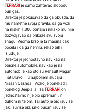
FERRARI 
je samo zahtevao slobodu i 
pun gas.
Direktor je pokušavao da ga obuzda, da 
mu nametne svoja pravila, da ga vozi 
na niskih 1.000 obrtaja i nikako mu nije 
dozvoljavao da prikaže svu svoju 
snagu. Veoma brzo je ta mašina čak 
počela i da ga nervira, rekao bih i 
izluđuje.
Direktor je jednostavno navikao na 
obične automobile, navikao je na 
automobile kao sto su Renault Megan, 
Fiat Bravo ili u najboljem slučaju 
Nissan Qashqai. Vozio je ponekad i 
ponekog Jeep-a, ali za 
FERRARI 
on 
jednostavno nije bio spreman… ni 
duhom ni telom. Taj auto je bio isuviše 
jak, isuviše brz, jako bučan, isuviše 