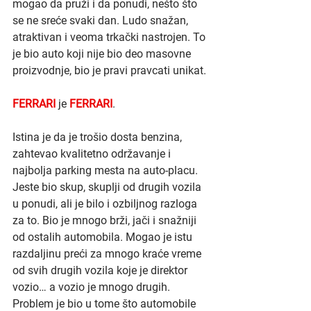
mogao da pruži i da ponudi, nešto što 
se ne sreće svaki dan. Ludo snažan, 
atraktivan i veoma trkački nastrojen. To 
je bio auto koji nije bio deo masovne 
proizvodnje, bio je pravi pravcati unikat.
FERRARI 
je 
FERRARI
.
Istina je da je trošio dosta benzina, 
zahtevao kvalitetno održavanje i 
najbolja parking mesta na auto-placu. 
Jeste bio skup, skuplji od drugih vozila 
u ponudi, ali je bilo i ozbiljnog razloga 
za to. Bio je mnogo brži, jači i snažniji 
od ostalih automobila. Mogao je istu 
razdaljinu preći za mnogo kraće vreme 
od svih drugih vozila koje je direktor 
vozio… a vozio je mnogo drugih. 
Problem je bio u tome što automobile 