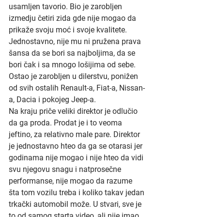
usamljen tavorio. Bio je zarobljen 
izmedju četiri zida gde nije mogao da 
prikaže svoju moć i svoje kvalitete. 
Jednostavno, nije mu ni pružena prava 
šansa da se bori sa najboljima, da se 
bori čak i sa mnogo lošijima od sebe. 
Ostao je zarobljen u dilerstvu, ponižen 
od svih ostalih Renault-a, Fiat-a, Nissan-
a, Dacia i pokojeg Jeep-a. 
Na kraju priče veliki direktor je odlučio 
da ga proda. Prodat je i to veoma 
jeftino, za relativno male pare. Direktor 
je jednostavno hteo da ga se otarasi jer 
godinama nije mogao i nije hteo da vidi 
svu njegovu snagu i natprosečne 
performanse, nije mogao da razume 
šta tom vozilu treba i koliko takav jedan 
trkački automobil može. U stvari, sve je 
to od samog starta video, ali nije imao 