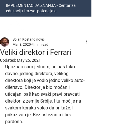
IMPLEMENTACIJA ZNANJA - Centar za
edukaciju i razvoj potencijala
Bojan Kostandinović
Bojan Kostandinović
Mar 8, 2020
4 min read
Veliki direktor i Ferrari
Updated:
May 25, 2021
Upoznao sam jednom, ne baš tako 
davno, jednog direktora, velikog 
direktora koji je vodio jedno veliko auto-
dilerstvo. Direktor je bio moćan i 
uticajan, baš kao svaki pravi pravcati 
direktor iz zemlje Srbije. I tu moć je na 
svakom koraku voleo da prikaže. I 
prikazivao je. Bez ustezanja i bez 
pardona.