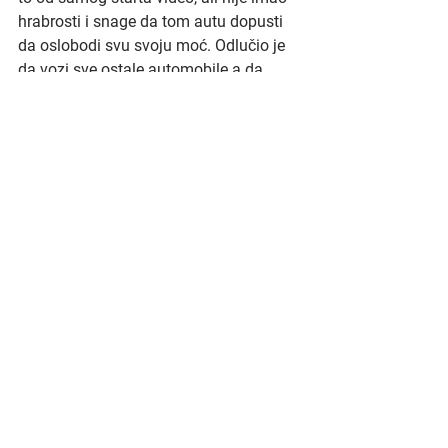
hrabrosti i snage da tom autu dopusti 
da oslobodi svu svoju moć. Odlučio je 
da vozi sve ostale automobile a da 
FERRARI 
drži u garaži.
Direktor je tako jednog petka, na kraju 
jednog zimskog meseca jednostavno 
odlučio da 
FERRARI 
ode. 
I 
FERRARI 
je otišao.
Presrećan, auto je zadovoljan najzad 
raširio svoja krila, nakon više od dve 
godine očaja i bola pretrpljenog u 
garaži u kojoj je čak polako počeo i da 
rđa po rubovima. 
Dok je nepovratno odlazio od velikog 
direktora sa novim vozačem, sa radija 
moćne mašine odzvanjale su reči 
pesme kojih se FERRARI često proteklih 
godina prisećao, dok je u garaži 