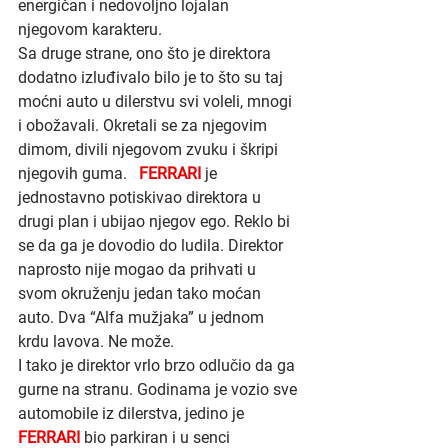
energičan i nedovoljno lojalan 
njegovom karakteru. 
Sa druge strane, ono što je direktora 
dodatno izluđivalo bilo je to što su taj 
moćni auto u dilerstvu svi voleli, mnogi 
i obožavali. Okretali se za njegovim 
dimom, divili njegovom zvuku i škripi 
njegovih guma.   
FERRARI 
je 
jednostavno potiskivao direktora u 
drugi plan i ubijao njegov ego. Reklo bi 
se da ga je dovodio do ludila. Direktor 
naprosto nije mogao da prihvati u 
svom okruženju jedan tako moćan 
auto. Dva “Alfa mužjaka” u jednom 
krdu lavova. Ne može.
I tako je direktor vrlo brzo odlučio da ga 
gurne na stranu. Godinama je vozio sve 
automobile iz dilerstva, jedino je 
FERRARI 
bio parkiran i u senci 