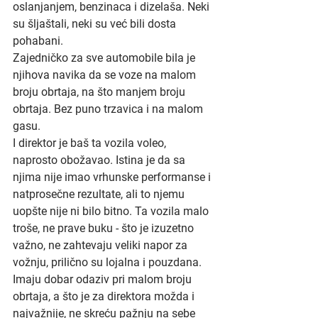
oslanjanjem, benzinaca i dizelaša. Neki 
su šljaštali, neki su već bili dosta 
pohabani.
Zajedničko za sve automobile bila je 
njihova navika da se voze na malom 
broju obrtaja, na što manjem broju 
obrtaja. Bez puno trzavica i na malom 
gasu.
I direktor je baš ta vozila voleo, 
naprosto obožavao. Istina je da sa 
njima nije imao vrhunske performanse i 
natprosečne rezultate, ali to njemu 
uopšte nije ni bilo bitno. Ta vozila malo 
troše, ne prave buku - što je izuzetno 
važno, ne zahtevaju veliki napor za 
vožnju, prilično su lojalna i pouzdana. 
Imaju dobar odaziv pri malom broju 
obrtaja, a što je za direktora možda i 
najvažnije, ne skreću pažnju na sebe 