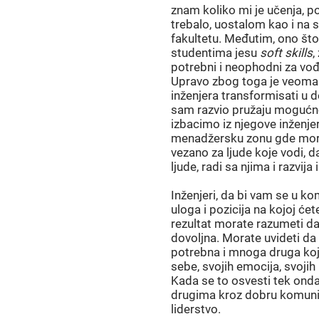
znam koliko mi je učenja, po
trebalo, uostalom kao i n
fakultetu. Međutim, ono što 
studentima jesu
soft skills
,
potrebni i neophodni za vođe
Upravo zbog toga je veoma
inženjera transformisati u
sam razvio pružaju mogućno
izbacimo iz njegove inženj
menadžersku zonu gde mora
vezano za ljude koje vodi, 
ljude, radi sa njima i razvija 
Inženjeri, da bi vam se u k
uloga i pozicija na kojoj ćete
rezultat morate razumeti d
dovoljna. Morate uvideti da
potrebna i mnoga druga koj
sebe, svojih emocija, svojih
Kada se to osvesti tek ond
drugima kroz dobru komunika
liderstvo.