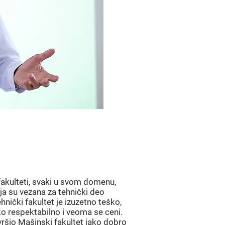
MENAD
PROGRA
INŽENJ
 fakulteti, svaki u svom domenu,
ja su vezana za tehnički deo
hnički fakultet je izuzetno teško,
ako respektabilno i veoma se ceni.
ršio Mašinski fakultet jako dobro