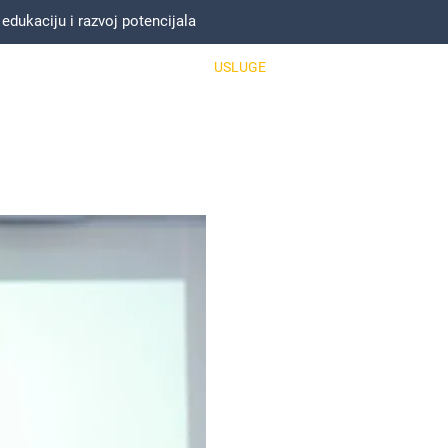
ukaciju i razvoj potencijala
NASLOVNA
O MENI
USLUGE
MOJ TIM
REFERE
OD INŽ
DO ME
RAZVOJ