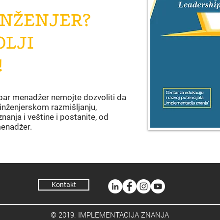
INŽENJER?
OLJI
!
obar menadžer nemojte dozvoliti da
inženjerskom razmišljanju,
znanja i veštine i postanite, od
 menadžer.
Kontakt
© 2019. IMPLEMENTACIJA ZNANJA