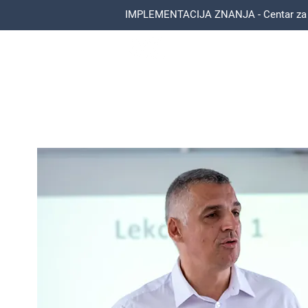
IMPLEMENTACIJA ZNANJA - Centar za ed
Bojan Kostandinović