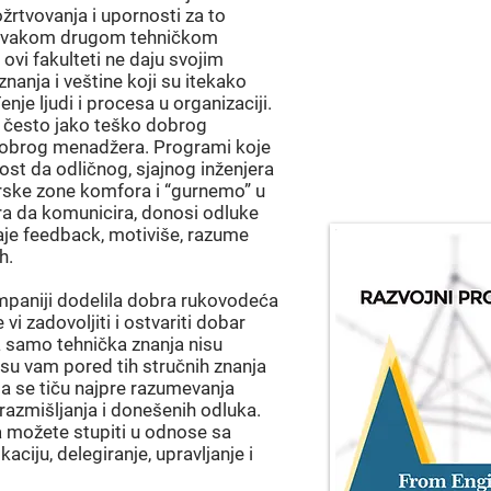
žrtvovanja i upornosti za to
a svakom drugom tehničkom
ovi fakulteti ne daju svojim
 znanja i veštine koji su itekako
nje ljudi i procesa u organizaciji.
 često jako teško dobrog
 dobrog menadžera. Programi koje
st da odličnog, sjajnog inženjera
erske zone komfora i “gurnemo” u
 da komunicira, donosi odluke
daje feedback, motiviše, razume
ih.
ompaniji dodelila dobra rukovodeća
 vi zadovoljiti i ostvariti dobar
a samo tehnička znanja nisu
 su vam pored tih stručnih znanja
a se tiču najpre razumevanja
 razmišljanja i donešenih odluka.
a možete stupiti u odnose sa
ciju, delegiranje, upravljanje i