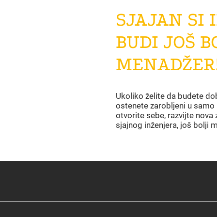
SJAJAN SI 
BUDI JOŠ B
MENADŽER
Ukoliko želite da budete d
ostenete zarobljeni u samo 
otvorite sebe, razvijte nova 
sjajnog inženjera, još bolji