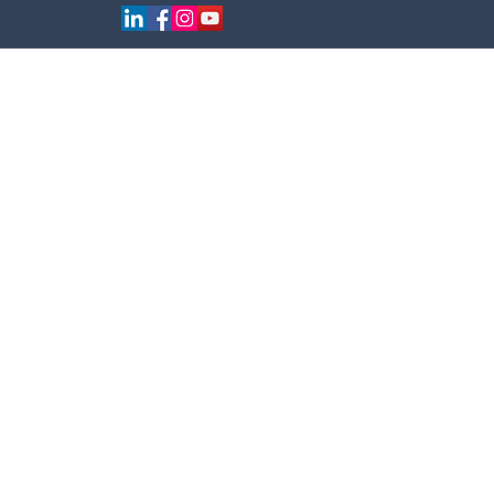
NCE
BLOG
KONTAKT
ENJERA
NADŽERA
NI