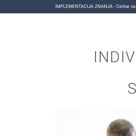
IMPLEMENTACIJA ZNANJA - Centar za ed
Bojan Kostandinović
INDI