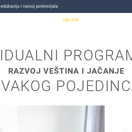
ukaciju i razvoj potencijala
NASLOVNA
O MENI
USLUGE
MOJ TIM
REFERE
VIDUALNI PROGRAM
RAZVOJ VEŠTINA I JAČANJE
SVAKOG POJEDINC