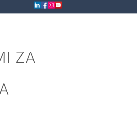
NCE
BLOG
KONTAKT
I ZA
A