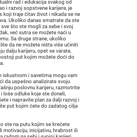
dualni rad i edukacija svakog od
ao i razvoj sopstvene karijere, je
 koji traje čitav život i nikada se ne
ava. Ukoliko danas smatrate da ste
i sve što ste mogli za sebe i svoj
dak, već sutra se možete naći u
emu. Sa druge strane, ukoliko
ite da ne možete ništa više učiniti
ju dalju karijeru, opet se varate,
postoji put kojim možete doći do
a.
m iskustvom i savetima mogu vam
i da uspešno analizirate svoju
ašnju poslovnu karijeru, razmotrite
i loše odluke koje ste doneli,
šete i napravite plan za dalji razvoj i
te put kojim ćete do zadatog cilja
o ste na putu kojim se krećete
i motivaciju, inicijativu, hrabrost ili
za radom na sebi i svojoj karijeri,