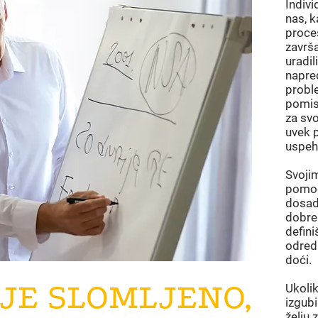
Indivi
nas, k
proces
završ
uradil
napre
probl
pomisl
za svo
uvek 
uspeh
Svoji
pomoć
dosad
dobre 
defini
odredi
doći.
IJE SLOMLJENO,
Ukolik
izgubil
želju 