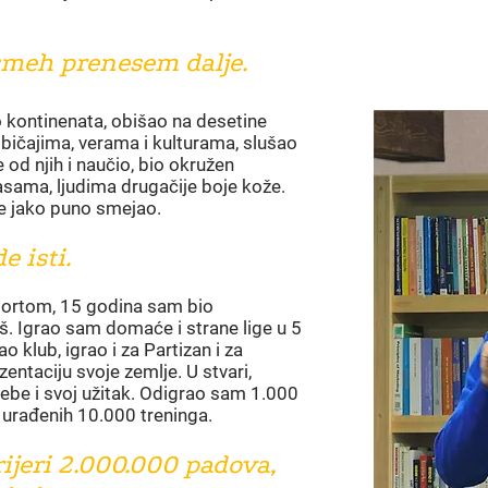
 osmeh prenesem dal
je.
 kontinenata, obišao na desetine
običajima, verama i kulturama, slušao
 od njih i naučio, bio okružen
 rasama, ljudima drugačije boje kože.
e jako puno smejao.
 isti.
ortom, 15 godina sam bio
š. Igrao sam domaće i strane lige u 5
 klub, igrao i za Partizan i za
zentaciju svoje zemlje. U stvari,
sebe i svoj užitak. Odigrao sam 1.000
 urađenih 10.000 treninga.
ijeri 2.000.000 padova,