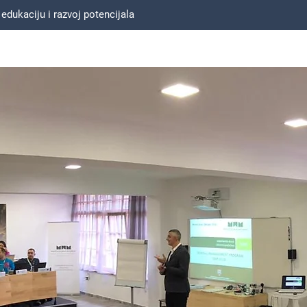
ukaciju i razvoj potencijala
NASLOVNA
O MENI
USLUGE
MOJ TIM
REFERE