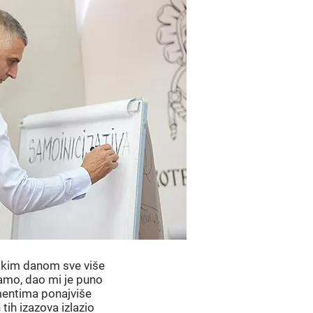
svakim danom sve više
-amo, dao mi je puno
mentima ponajviše
tih izazova izlazio