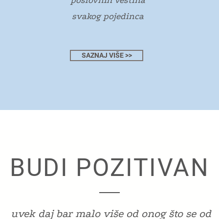
poslovnih veština
svakog pojedinca
SAZNAJ VIŠE >>
BUDI POZITIVAN
uvek daj bar malo više od onog što se od