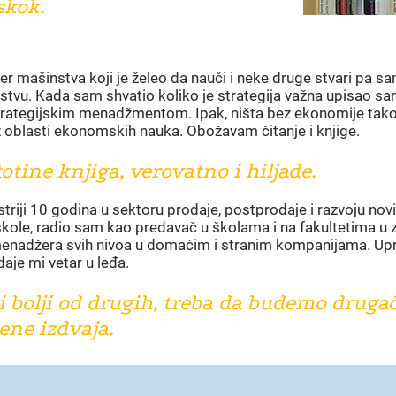
skok.
er mašinstva koji je želeo da nauči i neke druge stvari pa s
stvu. Kada sam shvatio koliko je strategija važna upisao sa
trategijskim menadžmentom. Ipak, ništa bez ekonomije tak
z oblasti ekonomskih nauka. Obožavam čitanje i knjige.
otine knjiga, verovatno i hiljade.
riji 10 godina u sektoru prodaje, postprodaje i razvoju nov
ole, radio sam kao predavač u školama i na fakultetima u ze
enadžera svih nivoa u domaćim i stranim kompanijama. Upr
daje mi vetar u leđa.
 bolji od drugih, treba da budemo drugači
ene izdvaja.