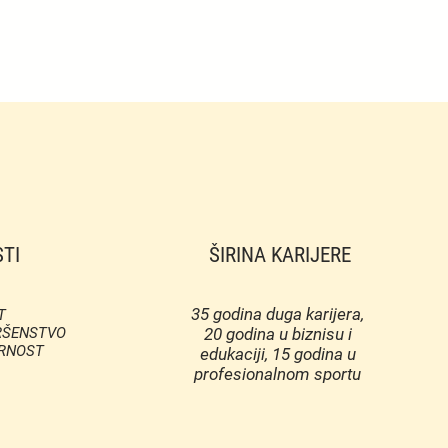
TI
ŠIRINA KARIJERE
35 godina duga karijera,
T
VRŠENSTVO
20 godina u biznisu i
ORNOST
edukaciji, 15 godina u
profesionalnom sportu