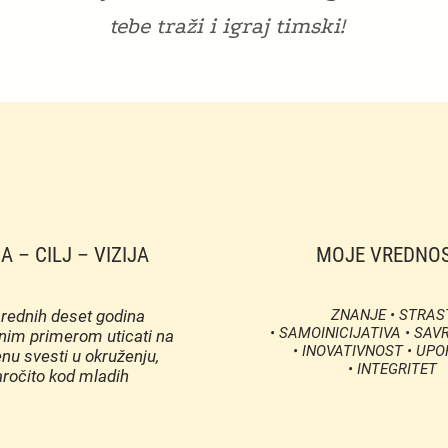
tebe traži i igraj timski!
A – CILJ – VIZIJA
MOJE VREDNOS
rednih deset godina
ZNANJE • STRAS
• SAMOINICIJATIVA • SA
nim primerom uticati na
• INOVATIVNOST • UP
u svesti u okruženju,
• INTEGRITET
ročito kod mladih