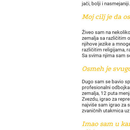
jači, bolji i nasmejaniji.
Moj cilj je da
Živeo sam na nekoliko
zemalja sa različitim 
njihove jezike a mnoge
različitim religijama,
Sa svima njima sam s
Osmeh je svugde
Dugo sam se bavio sp
profesionalni odbojka
zemalja, 12 puta menjao
Zvezdu, igrao za repre
najviše sam igrao za 
zvaničnih utakmica uz
Imao sam u kar