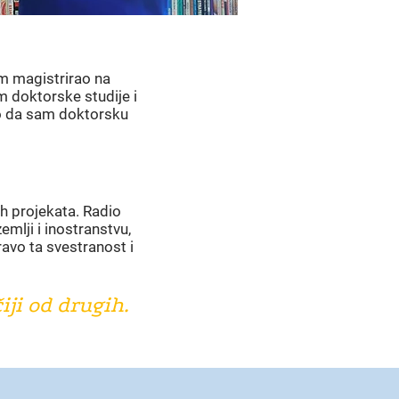
am magistrirao na
m doktorske studije i
o da sam doktorsku
ih projekata. Radio
mlji i inostranstvu,
avo ta svestranost i
ji od drugih.