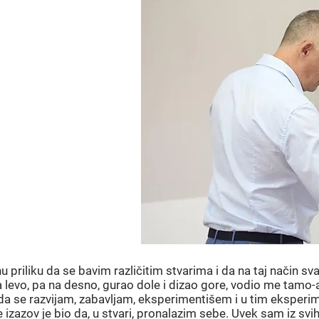
MU
ČIJI?
jnu priliku da se bavim različitim stvarima i da na taj način 
 levo, pa na desno, gurao dole i dizao gore, vodio me tamo
a se razvijam, zabavljam, eksperimentišem i u tim eksperi
zazov je bio da, u stvari, pronalazim sebe. Uvek sam iz svih 