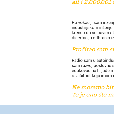
ali i 2.000.001 
Po vokaciji sam inženj
industrijskom inženjer
krenuo da se bavim s
disertaciju odbranio i
Pročitao sam st
Radio sam u autoindust
sam razvoj poslovne šk
edukovao na hiljade m
različitost koju imam 
Ne moramo biti
To je ono što m