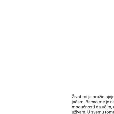
PO ČE
SAM
DRUGA
Život mi je pružio sja
jačam. Bacao me je na
mogućnosti da učim, d
uživam. U svemu tome i