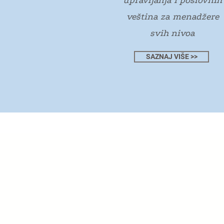
upravljanja i poslovnih
veština za menadžere
svih nivoa
SAZNAJ VIŠE >>