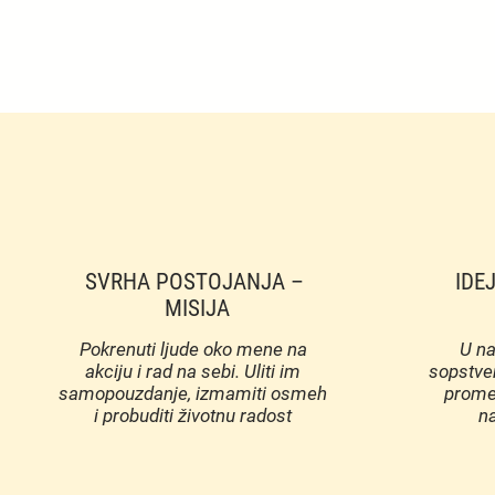
SVRHA POSTOJANJA –
IDEJ
MISIJA
Pokrenuti ljude oko mene na
U na
akciju i rad na sebi. Uliti im
sopstve
samopouzdanje, izmamiti osmeh
promen
i probuditi životnu radost
na