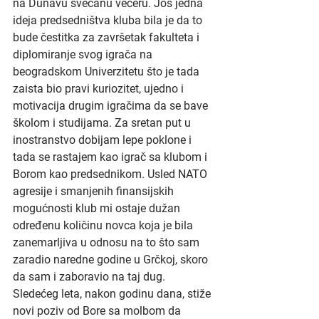
na Dunavu svečanu večeru. Još jedna 
ideja predsedništva kluba bila je da to 
bude čestitka za završetak fakulteta i 
diplomiranje svog igrača na 
beogradskom Univerzitetu što je tada 
zaista bio pravi kuriozitet, ujedno i 
motivacija drugim igračima da se bave 
školom i studijama. Za sretan put u 
inostranstvo dobijam lepe poklone i 
tada se rastajem kao igrač sa klubom i 
Borom kao predsednikom. Usled NATO 
agresije i smanjenih finansijskih 
mogućnosti klub mi ostaje dužan 
određenu količinu novca koja je bila 
zanemarljiva u odnosu na to što sam 
zaradio naredne godine u Grčkoj, skoro 
da sam i zaboravio na taj dug. 
Sledećeg leta, nakon godinu dana, stiže 
novi poziv od Bore sa molbom da 