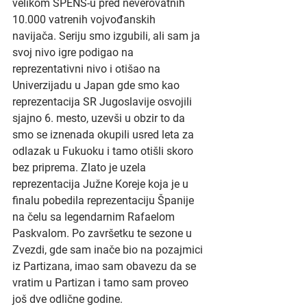
velikom SPENS-u pred neverovatnih 
10.000 vatrenih vojvođanskih 
navijača. Seriju smo izgubili, ali sam ja 
svoj nivo igre podigao na 
reprezentativni nivo i otišao na 
Univerzijadu u Japan gde smo kao 
reprezentacija SR Jugoslavije osvojili 
sjajno 6. mesto, uzevši u obzir to da 
smo se iznenada okupili usred leta za 
odlazak u Fukuoku i tamo otišli skoro 
bez priprema. Zlato je uzela 
reprezentacija Južne Koreje koja je u 
finalu pobedila reprezentaciju Španije 
na čelu sa legendarnim Rafaelom 
Paskvalom. Po završetku te sezone u 
Zvezdi, gde sam inače bio na pozajmici 
iz Partizana, imao sam obavezu da se 
vratim u Partizan i tamo sam proveo 
još dve odlične godine.