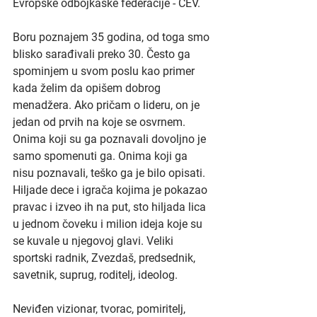
Evropske odbojkaške federacije - CEV.
Boru poznajem 35 godina, od toga smo 
blisko sarađivali preko 30. Često ga 
spominjem u svom poslu kao primer 
kada želim da opišem dobrog 
menadžera. Ako pričam o lideru, on je 
jedan od prvih na koje se osvrnem. 
Onima koji su ga poznavali dovoljno je 
samo spomenuti ga. Onima koji ga 
nisu poznavali, teško ga je bilo opisati. 
Hiljade dece i igrača kojima je pokazao 
pravac i izveo ih na put, sto hiljada lica 
u jednom čoveku i milion ideja koje su 
se kuvale u njegovoj glavi. Veliki 
sportski radnik, Zvezdaš, predsednik, 
savetnik, suprug, roditelj, ideolog.
Neviđen vizionar, tvorac, pomiritelj, 