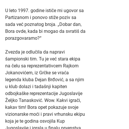
U leto 1997. godine ističe mi ugovor sa 
Partizanom i ponovo stiže poziv sa 
sada već poznatog broja. „Dobar dan, 
Bora ovde, kada bi mogao da svratiš da 
porazgovaramo?“
Zvezda je odlučila da napravi 
šampionski tim. Tu je već stara ekipa 
na čelu sa reprezentativcem Rajkom 
Jokanovićem, iz Grčke se vraća 
legenda kluba Dejan Brđović, a sa njim 
u klub dolazi i tadašnji kapiten 
odbojkaške reprezentacije Jugoslavije 
Željko Tanasković. Wow. Kakvi igrači, 
kakav tim! Bora opet pokazuje svoje 
vizionarske moći i pravi vrhunsku ekipu 
koja je te godina osvojila Kup 
Jugoslavije i igrala u finalu prvenstva. 