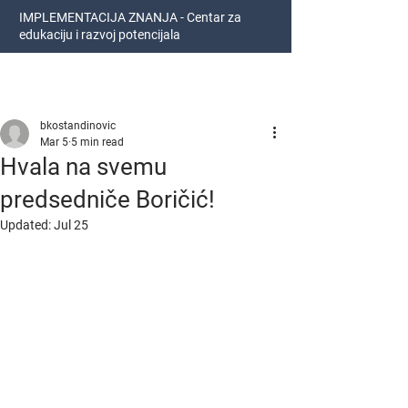
IMPLEMENTACIJA ZNANJA - Centar za
edukaciju i razvoj potencijala
Bojan Kostandinović
bkostandinovic
Mar 5
5 min read
Hvala na svemu
predsedniče Boričić!
Updated:
Jul 25