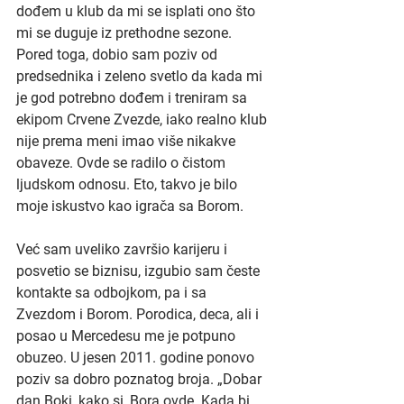
dođem u klub da mi se isplati ono što 
mi se duguje iz prethodne sezone. 
Pored toga, dobio sam poziv od 
predsednika i zeleno svetlo da kada mi 
je god potrebno dođem i treniram sa 
ekipom Crvene Zvezde, iako realno klub 
nije prema meni imao više nikakve 
obaveze. Ovde se radilo o čistom 
ljudskom odnosu. Eto, takvo je bilo 
moje iskustvo kao igrača sa Borom.
Već sam uveliko završio karijeru i 
posvetio se biznisu, izgubio sam česte 
kontakte sa odbojkom, pa i sa 
Zvezdom i Borom. Porodica, deca, ali i 
posao u Mercedesu me je potpuno 
obuzeo. U jesen 2011. godine ponovo 
poziv sa dobro poznatog broja. „Dobar 
dan Boki, kako si, Bora ovde. Kada bi 