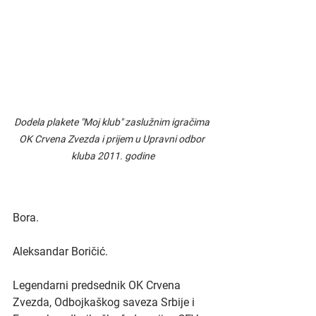
Dodela plakete "Moj klub" zaslužnim igračima 
OK Crvena Zvezda i prijem u Upravni odbor 
kluba 2011. godine
Bora.
Aleksandar Boričić.
Legendarni predsednik OK Crvena 
Zvezda, Odbojkaškog saveza Srbije i 