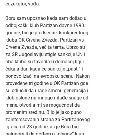
egzekutor, vođa.
Boru sam upoznao kada sam došao u 
odbojkaški klub Partizan davne 1990. 
godine, bio je predsednik konkurentnog 
kluba OK Crvena Zvezda. Partizan vs 
Crvena Zvezda, večita tema. Ubrzo su 
za SR Jugoslaviju stigle sankcije UN i 
oba kluba su tavorila u domaćoj ligi i 
čekala dan kada će sankcije „pasti“ i 
ponovo izaći na evropsku scenu. Nakon 
provedene tri godine u OK Partizan gde 
su odlučili da urade smenu generacija i 
klub oslone na mnogo mlađe snage od 
mene, otvorila mi se mogućnost da 
promenim sredinu. Bilo je jako puno 
zainteresovanih strana za Partizanovog 
igrača od 23 godine, ali je Bora bio 
najuporniji da dođem u „njegov“ klub. 