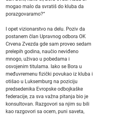
mogao malo da svratiš do kluba da 
porazgovaramo?“
I opet vizionarstvo na delu. Poziv da 
postanem član Upravnog odbora OK 
Crvena Zvezda gde sam proveo sedam 
prelepih godina, naučio neviđeno 
mnogo, uživao u pobedama i 
osvojenim titulama. Iako se Bora u 
međuvremenu fizički povukao iz kluba i 
otišao u Luksemburg na poziciju 
predsedenika Evropske odbojkaške 
federacije, za sva važna pitanja bio je 
konsultovan. Razgovori sa njim su bili 
kao razgovori sa ocem, puni saveta, 
predloga, ali veoma često i 
dobornamernih kritika. Ostaje mi 
uspomena na fascinantne trenutke 