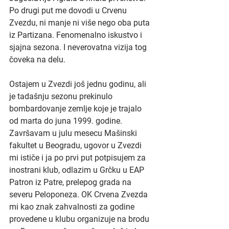
Po drugi put me dovodi u Crvenu 
Zvezdu, ni manje ni više nego oba puta 
iz Partizana. Fenomenalno iskustvo i 
sjajna sezona. I neverovatna vizija tog 
čoveka na delu.
Ostajem u Zvezdi još jednu godinu, ali 
je tadašnju sezonu prekinulo 
bombardovanje zemlje koje je trajalo 
od marta do juna 1999. godine. 
Završavam u julu mesecu Mašinski 
fakultet u Beogradu, ugovor u Zvezdi 
mi ističe i ja po prvi put potpisujem za 
inostrani klub, odlazim u Grčku u EAP 
Patron iz Patre, prelepog grada na 
severu Peloponeza. OK Crvena Zvezda 
mi kao znak zahvalnosti za godine 
provedene u klubu organizuje na brodu 