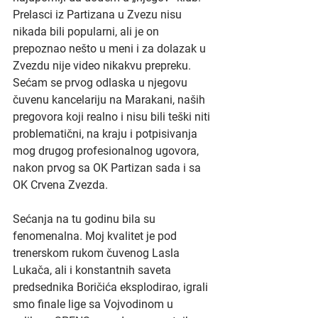
Prelasci iz Partizana u Zvezu nisu 
nikada bili popularni, ali je on 
prepoznao nešto u meni i za dolazak u 
Zvezdu nije video nikakvu prepreku. 
Sećam se prvog odlaska u njegovu 
čuvenu kancelariju na Marakani, naših 
pregovora koji realno i nisu bili teški niti 
problematični, na kraju i potpisivanja 
mog drugog profesionalnog ugovora, 
nakon prvog sa OK Partizan sada i sa 
OK Crvena Zvezda.
Sećanja na tu godinu bila su 
fenomenalna. Moj kvalitet je pod 
trenerskom rukom čuvenog Lasla 
Lukača, ali i konstantnih saveta 
predsednika Boričića eksplodirao, igrali 
smo finale lige sa Vojvodinom u 