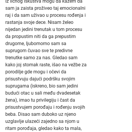
Iz ličnog iskustva mogu da kažem da 
sam ja zaista proživeo taj emocionalni 
raj i da sam uživao u procesu rođenja i 
rastanja svoje dece. Nisam želeo 
nijedan jedini trenutak u tom procesu 
da propustim niti da ga prepustim 
drugome, ljubomorno sam sa 
suprugom čuvao sve te predivne 
trenutke samo za nas. Gledao sam 
kako joj stomak raste, išao na vežbe za 
porodilje gde mogu i očevi da 
prisustvuju dajući podršku svojim 
suprugama (iskreno, bio sam jedini 
budući otac u sali među dvadesetak 
žena), imao tu privilegiju i čast da 
prisustvujem porođaju i rođenju svojih 
beba. Disao sam duboko uz njeno 
uzglavlje ulazeći zajedno sa njom u 
ritam porođaja, gledao kako ta mala, 