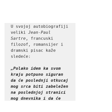
U svojoj autobiografiji 
veliki
 Jean-Paul 
Sartre
, francuski 
filozof, romansijer i 
dramski pisac kaže 
sledeće:

„Polako idem ka svom 
kraju potpuno siguran 
da će poslednji otkucaj 
mog srca biti zabeležen 
na poslednjoj stranici 
mog dnevnika i da će 
smrt od mene uzeti već 
samo mrtvog čoveka.“