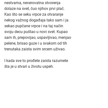
nestvarna, neverovatna stvorenja 
dolaze na svet, čuo njihov prvi plač. 
Kao što se seku vrpce za otvaranje 
nekog važnog događaja tako sam i ja 
sekao pupčane vrpce i na taj način 
svoju decu puštao u novi svet. Kupao 
sam ih, prepovijao, uspavljivao, menjao 
pelene, brisao guze i u svakom od tih 
trenutaka zaista svim srcem uživao. 
I kada sve to prođete zaista razumete 
šta je u stvari u životu uspeh.