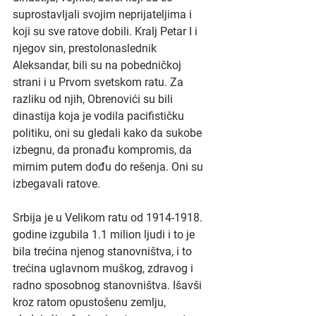
suprostavljali svojim neprijateljima i 
koji su sve ratove dobili. Kralj Petar I i 
njegov sin, prestolonaslednik 
Aleksandar, bili su na pobedničkoj 
strani i u Prvom svetskom ratu. Za 
razliku od njih, Obrenovići su bili 
dinastija koja je vodila pacifističku 
politiku, oni su gledali kako da sukobe 
izbegnu, da pronađu kompromis, da 
mirnim putem dođu do rešenja. Oni su 
izbegavali ratove.
Srbija je u Velikom ratu od 1914-1918. 
godine izgubila 1.1 milion ljudi i to je 
bila trećina njenog stanovništva, i to 
trećina uglavnom muškog, zdravog i 
radno sposobnog stanovništva. Išavši 
kroz ratom opustošenu zemlju, 