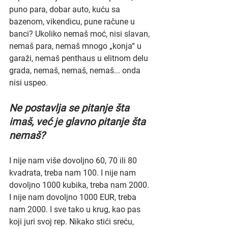
puno para, dobar auto, kuću sa 
bazenom, vikendicu, pune račune u 
banci? Ukoliko nemaš moć, nisi slavan, 
nemaš para, nemaš mnogo „konja“ u 
garaži, nemaš penthaus u elitnom delu 
grada, nemaš, nemaš, nemaš... onda 
nisi uspeo. 
Ne postavlja se pitanje šta 
imaš, već je glavno pitanje šta 
nemaš? 
I nije nam više dovoljno 60, 70 ili 80 
kvadrata, treba nam 100. I nije nam 
dovoljno 1000 kubika, treba nam 2000. 
I nije nam dovoljno 1000 EUR, treba 
nam 2000. I sve tako u krug, kao pas 
koji juri svoj rep. Nikako stići sreću, 