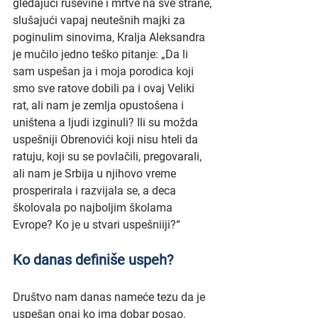
gledajući ruševine i mrtve na sve strane, 
slušajući vapaj neutešnih majki za 
poginulim sinovima, Kralja Aleksandra 
je mučilo jedno teško pitanje: „Da li 
sam uspešan ja i moja porodica koji 
smo sve ratove dobili pa i ovaj Veliki 
rat, ali nam je zemlja opustošena i 
uništena a ljudi izginuli? Ili su možda 
uspešniji Obrenovići koji nisu hteli da 
ratuju, koji su se povlačili, pregovarali, 
ali nam je Srbija u njihovo vreme 
prosperirala i razvijala se, a deca 
školovala po najboljim školama 
Evrope? Ko je u stvari uspešniiji?“
Ko danas definiše uspeh?
Društvo nam danas nameće tezu da je 
uspešan onaj ko ima dobar posao, 