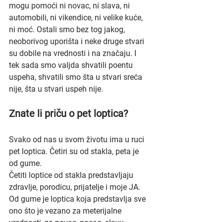
mogu pomoći ni novac, ni slava, ni 
automobili, ni vikendice, ni velike kuće, 
ni moć. Ostali smo bez tog jakog, 
neoborivog uporišta i neke druge stvari 
su dobile na vrednosti i na značaju. I 
tek sada smo valjda shvatili poentu 
uspeha, shvatili smo šta u stvari sreća 
nije, šta u stvari uspeh nije.
Znate li priču o pet loptica?
Svako od nas u svom životu ima u ruci 
pet loptica. Četiri su od stakla, peta je 
od gume.
Četiti loptice od stakla predstavljaju 
zdravlje, porodicu, prijatelje i moje JA. 
Od gume je loptica koja predstavlja sve 
ono što je vezano za meterijalne 