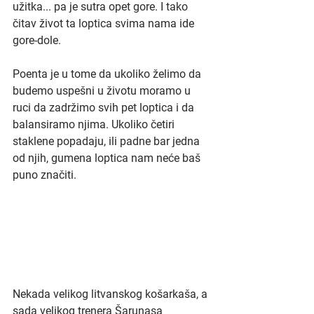
užitka... pa je sutra opet gore. I tako 
čitav život ta loptica svima nama ide 
gore-dole. 
Poenta je u tome da ukoliko želimo da 
budemo uspešni u životu moramo u 
ruci da zadržimo svih pet loptica i da 
balansiramo njima. Ukoliko četiri 
staklene popadaju, ili padne bar jedna 
od njih, gumena loptica nam neće baš 
puno značiti.
Nekada velikog litvanskog košarkaša, a 
sada velikog trenera Šarunasa 