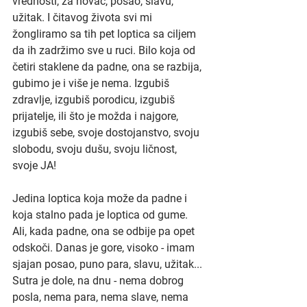
vrednosti, za novac, posao, slavu, 
užitak. I čitavog života svi mi 
žongliramo sa tih pet loptica sa ciljem 
da ih zadržimo sve u ruci. Bilo koja od 
četiri staklene da padne, ona se razbija, 
gubimo je i više je nema. Izgubiš 
zdravlje, izgubiš porodicu, izgubiš 
prijatelje, ili što je možda i najgore, 
izgubiš sebe, svoje dostojanstvo, svoju 
slobodu, svoju dušu, svoju ličnost, 
svoje JA!
Jedina loptica koja može da padne i 
koja stalno pada je loptica od gume. 
Ali, kada padne, ona se odbije pa opet 
odskoči. Danas je gore, visoko - imam 
sjajan posao, puno para, slavu, užitak... 
Sutra je dole, na dnu - nema dobrog 
posla, nema para, nema slave, nema 