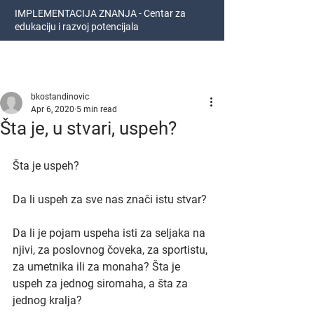
IMPLEMENTACIJA ZNANJA - Centar za
edukaciju i razvoj potencijala
Bojan Kostandinović
bkostandinovic
Apr 6, 2020
5 min read
Šta je, u stvari, uspeh?
Šta je uspeh?
Da li uspeh za sve nas znači istu stvar?
Da li je pojam uspeha isti za seljaka na 
njivi, za poslovnog čoveka, za sportistu, 
za umetnika ili za monaha? Šta je 
uspeh za jednog siromaha, a šta za 
jednog kralja?    