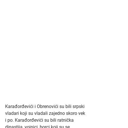
Karađorđevići i Obrenovići su bili srpski 
vladari koji su vladali zajedno skoro vek 
i po. Karađorđevići su bili ratnička 
dinastija, vojnici, borci koji su se 