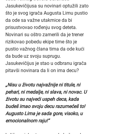
Jasukevičijusa su novinari optužili zato 
što je svog igrača Augusta Limu pustio 
da ode sa važne utakmice da bi 
prisustvovao rođenju svog deteta. 
Novinari su oštro zamerili da je trener 
rizikovao pobedu ekipe time što je 
pustio važnog člana tima da ode kući 
da bude uz svoju suprugu. 
Jasukevičijus je stao u odbranu igrača 
pitavši novinara da li on ima decu? 
„Nisu u životu najvažnije ni titule, ni 
pehari, ni medalje, ni slava, ni novac. U 
životu su najveći uspeh deca, kada 
budeš imao svoju decu razumećeš to! 
Augusto Lima je sada gore, visoko, u 
emocionalnom raju!“